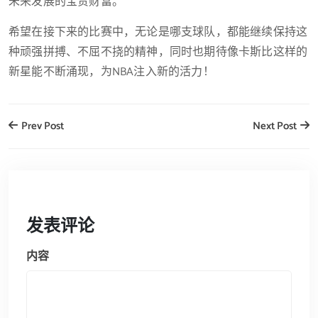
未来发展的宝贵财富。
希望在接下来的比赛中，无论是哪支球队，都能继续保持这
种顽强拼搏、不屈不挠的精神，同时也期待像卡斯比这样的
新星能不断涌现，为NBA注入新的活力！
Prev Post
Next Post
发表评论
内容