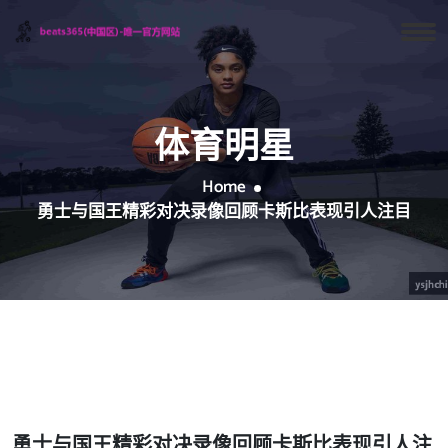
体育明星
Home
勇士与国王精彩对决录像回顾卡斯比表现引人注目
勇士与国王精彩对决录像回顾卡斯比表现引人注