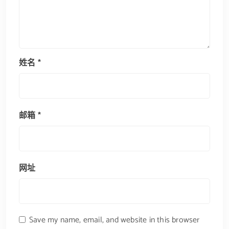
姓名
*
邮箱
*
网址
Save my name, email, and website in this browser