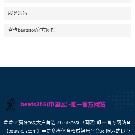
服务宗旨
咨询beats365官方网站
😎😎✅赢在365,大户首选✅beats365(中国区)-唯一官方网站👑
【beats365.com】👑是多样体育权威娱乐平台,闭眼入的良心